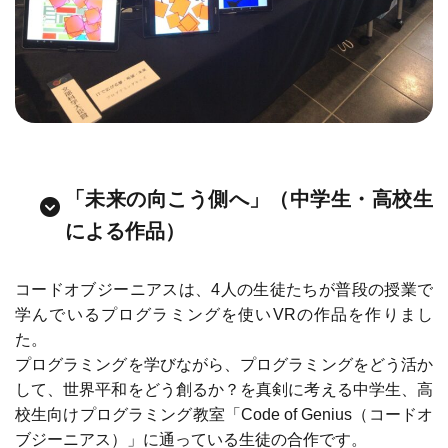
トップページ
すてむくらぶとは
カリキュラム
導入事例
「未来の向こう側へ」（中学生・高校生
による作品）
お知らせ
プライバシーポリシー
コードオブジーニアスは、4人の生徒たちが普段の授業で
学んでいるプログラミングを使いVRの作品を作りまし
た。
プログラミングを学びながら、プログラミングをどう活か
して、世界平和をどう創るか？を真剣に考える中学生、高
校生向けプログラミング教室「Code of Genius（コードオ
5分で分かる
無料
ブジーニアス）」に通っている生徒の合作です。
資料ダウンロード