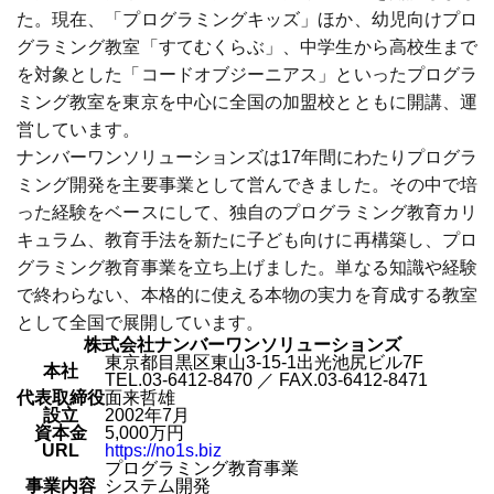
た。現在、「プログラミングキッズ」ほか、幼児向けプロ
グラミング教室「すてむくらぶ」、中学生から高校生まで
を対象とした「コードオブジーニアス」といったプログラ
ミング教室を東京を中心に全国の加盟校とともに開講、運
営しています。
ナンバーワンソリューションズは17年間にわたりプログラ
ミング開発を主要事業として営んできました。その中で培
った経験をベースにして、独自のプログラミング教育カリ
キュラム、教育手法を新たに子ども向けに再構築し、プロ
グラミング教育事業を立ち上げました。単なる知識や経験
で終わらない、本格的に使える本物の実力を育成する教室
として全国で展開しています。
株式会社ナンバーワンソリューションズ
東京都目黒区東山3-15-1出光池尻ビル7F
本社
TEL.03-6412-8470 ／ FAX.03-6412-8471
代表取締役
面来哲雄
設立
2002年7月
資本金
5,000万円
URL
https://no1s.biz
プログラミング教育事業
事業内容
システム開発